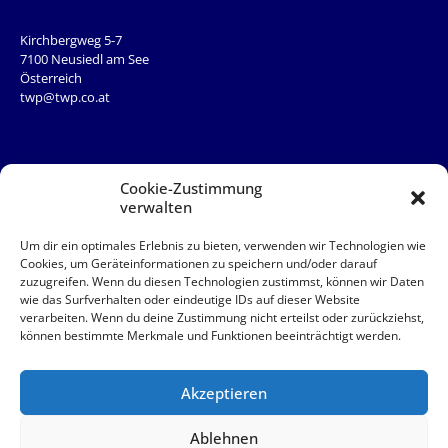
ADRESSE
Kirchbergweg 5-7
7100 Neusiedl am See
Österreich
twp@twp.co.at
QUICKLINKS
Team
Cookie-Zustimmung
News
verwalten
Service
Kontakt
Um dir ein optimales Erlebnis zu bieten, verwenden wir Technologien wie
Cookies, um Geräteinformationen zu speichern und/oder darauf
zuzugreifen. Wenn du diesen Technologien zustimmst, können wir Daten
QUICKLINKS
wie das Surfverhalten oder eindeutige IDs auf dieser Website
verarbeiten. Wenn du deine Zustimmung nicht erteilst oder zurückziehst,
AAB
können bestimmte Merkmale und Funktionen beeinträchtigt werden.
Akut
Impressum
Datenschutz
Akzeptieren
© 2026 TWP Steuerberatung OG
Ablehnen