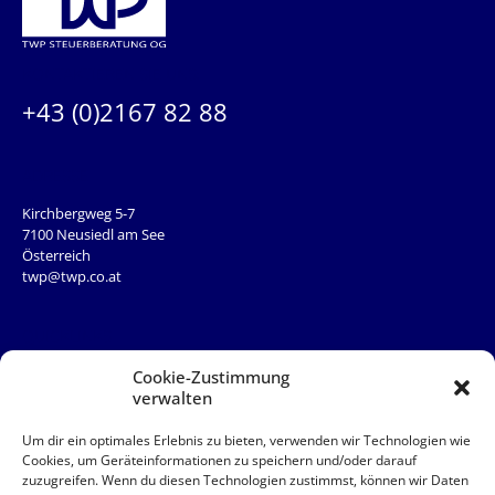
KONTAKTIEREN SIE UNS:
+43 (0)2167 82 88
ADRESSE
Kirchbergweg 5-7
7100 Neusiedl am See
Österreich
twp@twp.co.at
QUICKLINKS
Team
Cookie-Zustimmung
News
verwalten
Service
Kontakt
Um dir ein optimales Erlebnis zu bieten, verwenden wir Technologien wie
Cookies, um Geräteinformationen zu speichern und/oder darauf
zuzugreifen. Wenn du diesen Technologien zustimmst, können wir Daten