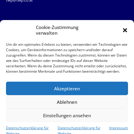
QUICKLINKS
Team
Cookie-Zustimmung
News
verwalten
Service
Kontakt
Um dir ein optimales Erlebnis zu bieten, verwenden wir Technologien wie
Cookies, um Geräteinformationen zu speichern und/oder darauf
zuzugreifen. Wenn du diesen Technologien zustimmst, können wir Daten
QUICKLINKS
wie das Surfverhalten oder eindeutige IDs auf dieser Website
verarbeiten. Wenn du deine Zustimmung nicht erteilst oder zurückziehst,
AAB
können bestimmte Merkmale und Funktionen beeinträchtigt werden.
Akut
Impressum
Datenschutz
Akzeptieren
© 2026 TWP Steuerberatung OG
Ablehnen
Einstellungen ansehen
Datenschutzerklärung für
Datenschutzerklärung für
Impressum
Website
Website