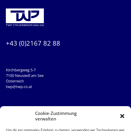
KONTAKTIEREN SIE UNS:
+43 (0)2167 82 88
ADRESSE
Kirchbergweg 5-7
7100 Neusiedl am See
Österreich
twp@twp.co.at
QUICKLINKS
Team
Cookie-Zustimmung
News
verwalten
Service
Kontakt
Um dir ein optimales Erlebnis zu bieten, verwenden wir Technologien wie