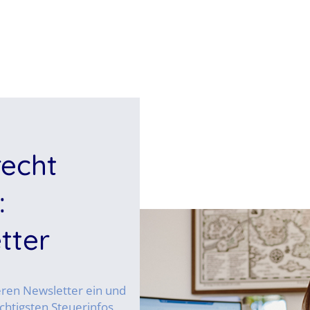
recht
:
tter
seren Newsletter ein und
chtigsten Steuerinfos