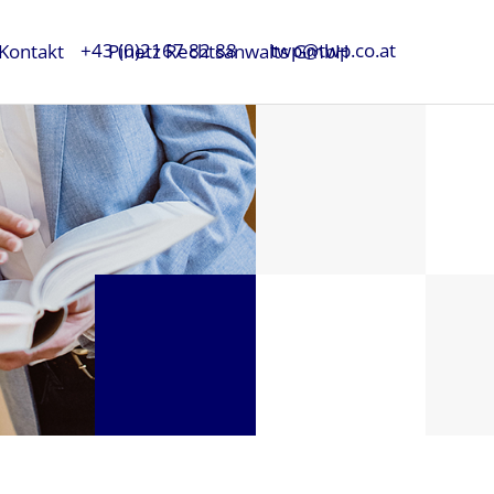
+43 (0)2167 82 88
twp@twp.co.at
Kontakt
Pinetz Rechtsanwalts GmbH