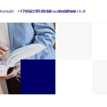
+43 (0)2167 82 88
twp@twp.co.at
Kontakt
Pinetz Rechtsanwalts GmbH