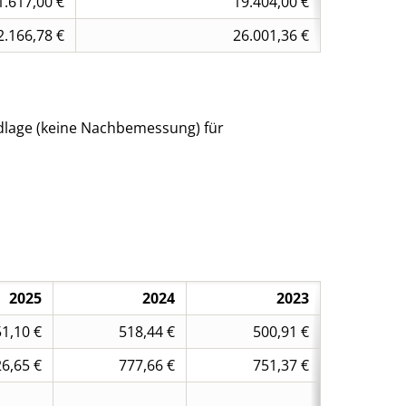
1.617,00 €
19.404,00 €
2.166,78 €
26.001,36 €
undlage (keine Nachbemessung) für
2025
2024
2023
1,10 €
518,44 €
500,91 €
6,65 €
777,66 €
751,37 €