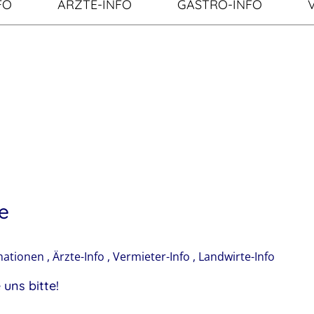
FO
ÄRZTE-INFO
GASTRO-INFO
e
mationen
,
Ärzte-Info
,
Vermieter-Info
,
Landwirte-Info
 uns bitte!