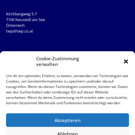
ADRESSE
Kirchbergweg 5-7
7100 Neusiedl am See
Österreich
twp@twp.co.at
QUICKLINKS
Team
Cookie-Zustimmung
News
verwalten
Service
Kontakt
Um dir ein optimales Erlebnis zu bieten, verwenden wir Technologien wie
Cookies, um Geräteinformationen zu speichern und/oder darauf
zuzugreifen. Wenn du diesen Technologien zustimmst, können wir Daten
QUICKLINKS
wie das Surfverhalten oder eindeutige IDs auf dieser Website
verarbeiten. Wenn du deine Zustimmung nicht erteilst oder zurückziehst,
AAB
können bestimmte Merkmale und Funktionen beeinträchtigt werden.
Akut
Impressum
Datenschutz
Akzeptieren
© 2026 TWP Steuerberatung OG
Ablehnen