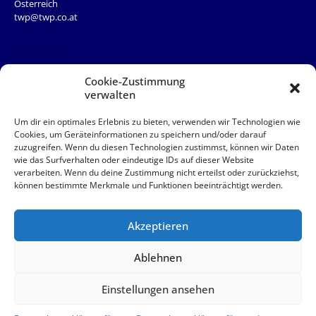
Österreich
twp@twp.co.at
QUICKLINKS
Team
Cookie-Zustimmung
News
verwalten
Service
Kontakt
Um dir ein optimales Erlebnis zu bieten, verwenden wir Technologien wie
Cookies, um Geräteinformationen zu speichern und/oder darauf
zuzugreifen. Wenn du diesen Technologien zustimmst, können wir Daten
QUICKLINKS
wie das Surfverhalten oder eindeutige IDs auf dieser Website
verarbeiten. Wenn du deine Zustimmung nicht erteilst oder zurückziehst,
AAB
können bestimmte Merkmale und Funktionen beeinträchtigt werden.
Akut
Impressum
Datenschutz
Akzeptieren
© 2026 TWP Steuerberatung OG
Ablehnen
Einstellungen ansehen