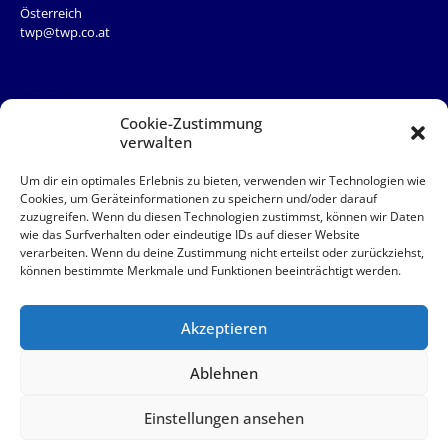
Österreich
twp@twp.co.at
QUICKLINKS
Team
Cookie-Zustimmung
News
verwalten
Service
Kontakt
Um dir ein optimales Erlebnis zu bieten, verwenden wir Technologien wie
Cookies, um Geräteinformationen zu speichern und/oder darauf
zuzugreifen. Wenn du diesen Technologien zustimmst, können wir Daten
QUICKLINKS
wie das Surfverhalten oder eindeutige IDs auf dieser Website
verarbeiten. Wenn du deine Zustimmung nicht erteilst oder zurückziehst,
AAB
können bestimmte Merkmale und Funktionen beeinträchtigt werden.
Akut
Impressum
Datenschutz
Akzeptieren
© 2026 TWP Steuerberatung OG
Ablehnen
Einstellungen ansehen