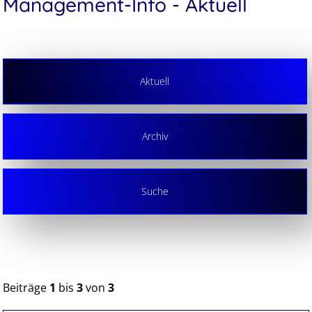
Management-Info - Aktuell
Aktuell
Archiv
Suche
Beiträge
1
bis
3
von
3