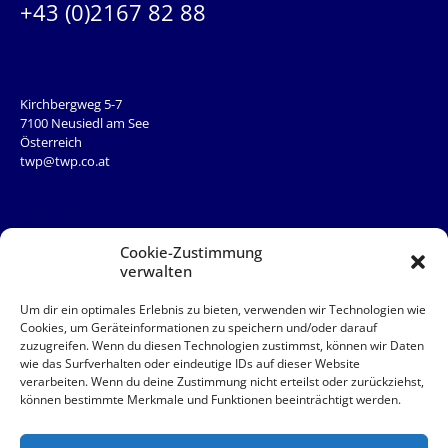
+43 (0)2167 82 88
ADRESSE
Kirchbergweg 5-7
7100 Neusiedl am See
Österreich
twp@twp.co.at
QUICKLINKS
Team
Cookie-Zustimmung
News
verwalten
Service
Kontakt
Um dir ein optimales Erlebnis zu bieten, verwenden wir Technologien wie
Cookies, um Geräteinformationen zu speichern und/oder darauf
zuzugreifen. Wenn du diesen Technologien zustimmst, können wir Daten
QUICKLINKS
wie das Surfverhalten oder eindeutige IDs auf dieser Website
verarbeiten. Wenn du deine Zustimmung nicht erteilst oder zurückziehst,
AAB
können bestimmte Merkmale und Funktionen beeinträchtigt werden.
Akut
Impressum