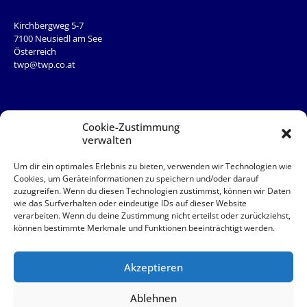
ADRESSE
Kirchbergweg 5-7
7100 Neusiedl am See
Österreich
twp@twp.co.at
QUICKLINKS
Team
Cookie-Zustimmung
News
verwalten
Service
Kontakt
Um dir ein optimales Erlebnis zu bieten, verwenden wir Technologien wie
Cookies, um Geräteinformationen zu speichern und/oder darauf
zuzugreifen. Wenn du diesen Technologien zustimmst, können wir Daten
QUICKLINKS
wie das Surfverhalten oder eindeutige IDs auf dieser Website
verarbeiten. Wenn du deine Zustimmung nicht erteilst oder zurückziehst,
AAB
können bestimmte Merkmale und Funktionen beeinträchtigt werden.
Akut
Impressum
Datenschutz
Akzeptieren
© 2026 TWP Steuerberatung OG
Ablehnen