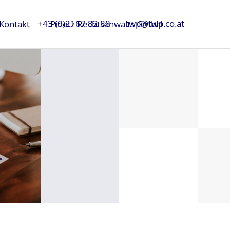
+43 (0)2167 82 88
twp@twp.co.at
Kontakt
Pinetz Rechtsanwalts GmbH