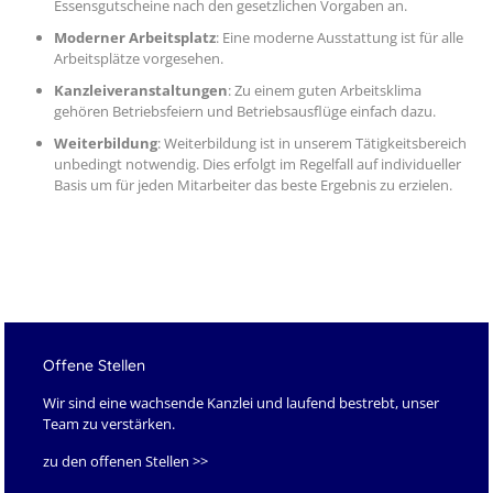
Essensgutscheine nach den gesetzlichen Vorgaben an.
Moderner Arbeitsplatz
: Eine moderne Ausstattung ist für alle
Arbeitsplätze vorgesehen.
Kanzleiveranstaltungen
: Zu einem guten Arbeitsklima
gehören Betriebsfeiern und Betriebsausflüge einfach dazu.
Weiterbildung
: Weiterbildung ist in unserem Tätigkeitsbereich
unbedingt notwendig. Dies erfolgt im Regelfall auf individueller
Basis um für jeden Mitarbeiter das beste Ergebnis zu erzielen.
Offene Stellen
Wir sind eine wachsende Kanzlei und laufend bestrebt, unser
Team zu verstärken.
zu den offenen Stellen >>