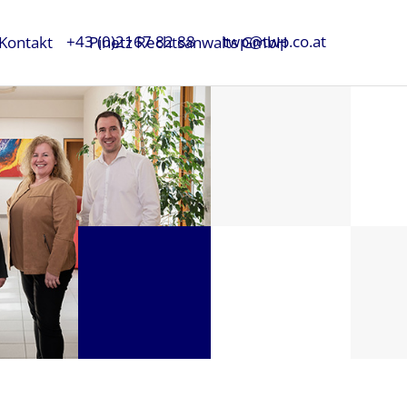
+43 (0)2167 82 88
twp@twp.co.at
Kontakt
Pinetz Rechtsanwalts GmbH