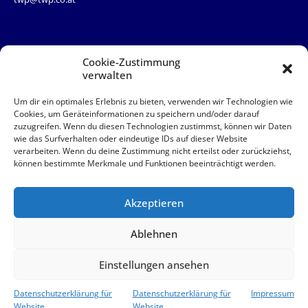
QUICKLINKS
Team
Cookie-Zustimmung
News
verwalten
Service
Kontakt
Um dir ein optimales Erlebnis zu bieten, verwenden wir Technologien wie
Cookies, um Geräteinformationen zu speichern und/oder darauf
zuzugreifen. Wenn du diesen Technologien zustimmst, können wir Daten
QUICKLINKS
wie das Surfverhalten oder eindeutige IDs auf dieser Website
verarbeiten. Wenn du deine Zustimmung nicht erteilst oder zurückziehst,
AAB
können bestimmte Merkmale und Funktionen beeinträchtigt werden.
Akut
Impressum
Datenschutz
Akzeptieren
© 2026 TWP Steuerberatung OG
Ablehnen
Einstellungen ansehen
Datenschutzerklärung für
Datenschutzerklärung für
Impressum
Website
Website